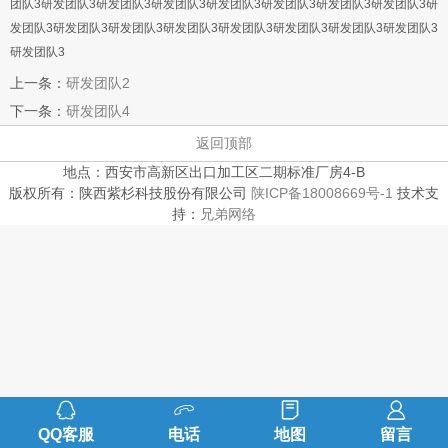
团队3研发团队3研发团队3研发团队3研发团队3研发团队3研发团队3研发团队3研
发团队3研发团队3研发团队3研发团队3研发团队3研发团队3研发团队3研发团队3
研发团队3
上一条：
研发团队2
下一条：
研发团队4
返回顶部
地点：西安市高新区出口加工区二期标准厂房4-B
版权所有：陕西紫杉科技股份有限公司
陕ICP备18008669号-1
技术支
持：
兄弟网络
QQ客服
电话
地图
留言