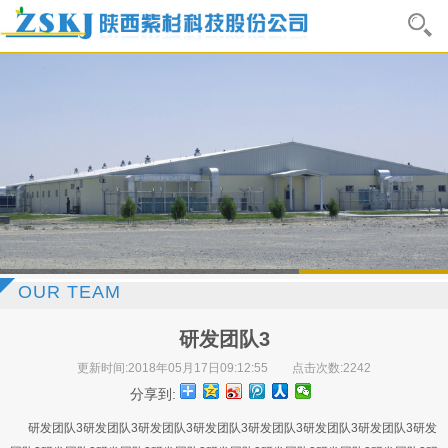
OUR TEAM
研发团队3
更新时间:2018年05月17日09:12:55
点击次数:2242
分享到:
研发团队3研发团队3研发团队3研发团队3研发团队3研发团队3研发团队3研发