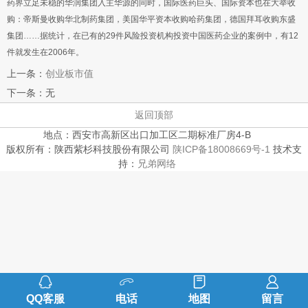
药界立足未稳的华润集团入主华源的同时，国际医药巨头、国际资本也在大举收
购：帝斯曼收购华北制药集团，美国华平资本收购哈药集团，德国拜耳收购东盛
集团……据统计，在已有的29件风险投资机构投资中国医药企业的案例中，有12
件就发生在2006年。
上一条：
创业板市值
下一条：无
返回顶部
地点：西安市高新区出口加工区二期标准厂房4-B
版权所有：陕西紫杉科技股份有限公司
陕ICP备18008669号-1
技术支
持：
兄弟网络
QQ客服
电话
地图
留言