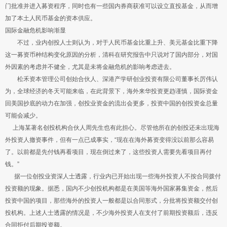
门批准并进入募资程序，同时也有一些国内券商获准可以设立直投基金，从而增
加了本土人民币基金的资本供应。
国际金融危机影响渐显
不过，业内创投人士则认为，对于人民币基金比重上升、美元基金比重下降
这一募资币种结构变化原因的分析，清科在研究报告中只说对了国内部分，对国
外因素的考虑并不健全，尤其是未将金融危机的影响考虑进去。
松禾资本管理公司创始合伙人、深港产学研创业投资有限公司董事长厉伟认
为，全球经济的冬天可能来临，在此背景下，海外来华投资更趋谨慎，国际资金
回美国抄底的动力在加强，创投业资金的流出会更多，投资中国的创投资金总量
可能会减少。
上海某著名创投机构合伙人周先生也有此担心。尽管他所在的创投还未出现海
外投资人撤资事件，但有一点已成事实，“现在在海外募资变得没以前那么容易
了。以前都是先付钱再看项目，现在倒过来了，这些投资人需要先看项目再付
钱。”
据一位创投业资深人士透露，行业内已开始出现一些海外投资人不按合同拨付
投资额的现象。据悉，国内不少创投机构都是在美国等海外国家募集资金，然后
投资中国的项目，那些海外的投资人一般都是以合同形式，分批将投资额交付创
投机构。上述人士透露的情况是，不少海外投资人在支付了前期投资额后，违反
合同拒付后期投资额。