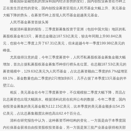
随着国际金融危机的加深和国内经济形势的变幻，国内创投业募资在币种上
正在发生历史性的变化，国内创投业募资呈现出人民币基金大幅上升、美元基金
大幅下降的势头，在募资币种上首现人民币基金超越美元基金。
人民币基金募资首拔头筹
根据清科最新的报告，三季度新募集投资于亚洲（包括中国大陆）地区的私
募股权基金有13只，募资总金额达187.53亿美元，较去年同期上升90.84亿美
元，也较今年二季度上升了67.31亿美元，但未超越今年一季度199.98亿美元的
峰值。
尤其值得注意的是，今年三季度募资中，人民币私募股权基金募集金额大幅
增加，首次占据私募股权基金募集币种排行榜头名位置。在总额187.53亿美元的
募资规模中，129.63亿美元为人民币基金，占比总募资额由二季度的6.7%猛增至
69.1%，基金数量也由二季度的2只增加到6只，几乎占据了本季度13只基金的半
壁江山。
相反，美元基金在今年三季度募资中，不仅规模较二季度大幅下降，而且占
比总募资也出现大幅跳水。根据清科此前在杭州公布的数据，今年二季度，国内
创投资金募集的美元基金额为112.15亿美元，比本季度的美元基金额多出54.25
亿美元，占比总募集额度比例也高出62.4个百分点。
清科在研究报告中认为，这种募资币种结构的变化，一方面是由于本季度国
内社保基金获准自由投资股权投资基金，另一方面是第三批产业基金获得相关部